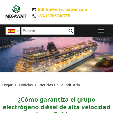
Bill.hu@mwt-power.com

+86-13705740755


Alte

Hogar
>
Noticias
>
Noticias De La Industria
¿Cómo garantiza el grupo
electrógeno diésel de alta velocidad