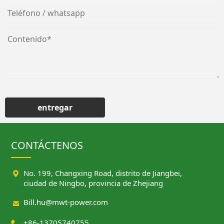
entregar
CONTÁCTENOS

No. 199, Changxing Road, distrito de Jiangbei,
ciudad de Ningbo, provincia de Zhejiang

Bill.hu@mwt-power.com

+86-13705740755