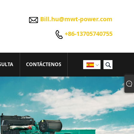

Bill.hu@mwt-power.com

+86-13705740755

SULTA
CONTÁCTENOS
