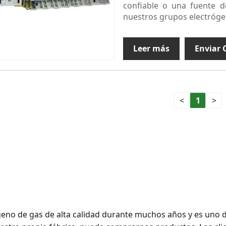
confiable o una fuente de
nuestros grupos electrógen
Leer más
Enviar 
<
1
>
o de gas de alta calidad durante muchos años y es uno de