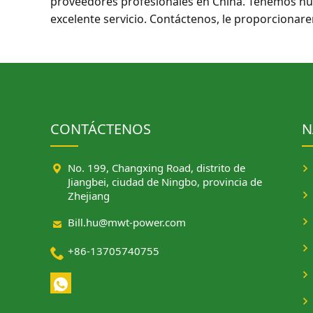
proveedores profesionales en China. Tenemos nue
excelente servicio. Contáctenos, le proporcionarem
CONTÁCTENOS
N

No. 199, Changxing Road, distrito de
Jiangbei, ciudad de Ningbo, provincia de
Zhejiang

Bill.hu@mwt-power.com

+86-13705740755