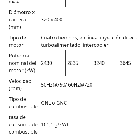
motor
Diámetro x
carrera
320 x 400
(mm)
Tipo de
Cuatro tiempos, en línea, inyección direct
motor
turboalimentado, intercooler
Potencia
nominal del
2430
2835
3240
3645
motor (kW)
Velocidad
50Hz@750/ 60Hz@720
(rpm)
Tipo de
GNL o GNC
combustible
tasa de
consumo de
161,1 g/kWh
combustible