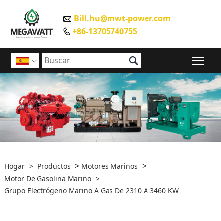
Bill.hu@mwt-power.com

+86-13705740755


Alte

>
>
Hogar
>
Productos
Motores Marinos
Motor De Gasolina Marino
>
Grupo Electrógeno Marino A Gas De 2310 A 3460 KW