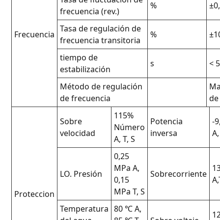
%
±0
frecuencia (rev.)
Tasa de regulación de
Frecuencia
%
±1
frecuencia transitoria
tiempo de
s
< 
estabilización
Método de regulación
Ma
de frecuencia
de
115%
Sobre
Potencia
-
Número
velocidad
inversa
A,
A, T, S
0,25
MPa A,
1
LO. Presión
Sobrecorriente
0,15
A,
MPa T, S
Proteccion
Temperatura
80 ℃ A,
1