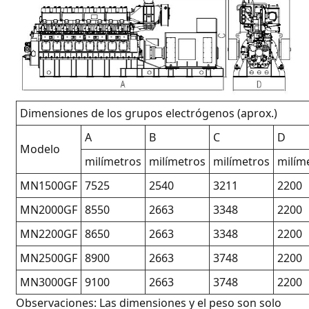
Dimensiones de los grupos electrógenos (aprox.)
A
B
C
D
Modelo
milímetros
milímetros
milímetros
milím
MN1500GF
7525
2540
3211
2200
MN2000GF
8550
2663
3348
2200
MN2200GF
8650
2663
3348
2200
MN2500GF
8900
2663
3748
2200
MN3000GF
9100
2663
3748
2200
Observaciones: Las dimensiones y el peso son solo