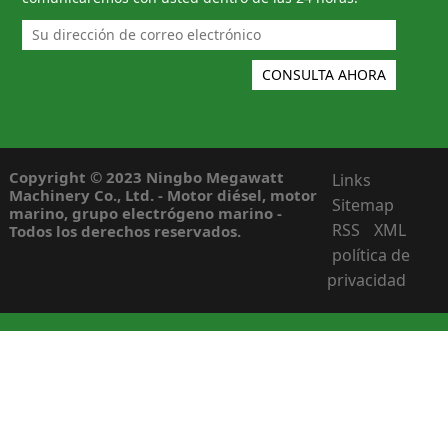
Copyright © 2023 Ningbo Megawatt
Links
Machinery Co., Ltd. - Motor diésel, motor
Sitemap
marino, grupo electrógeno marino -
RSS
XML
Todos los derechos reservados.
política de
privacidad