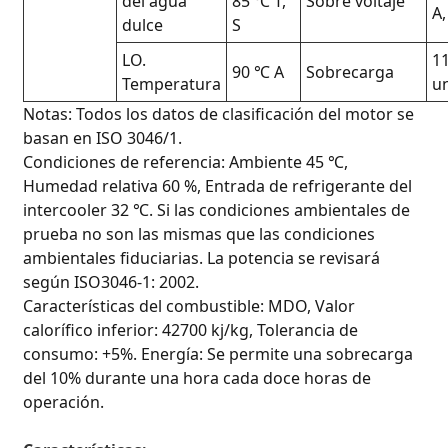
del agua
85 ℃ T,
Sobre voltaje
A,
dulce
S
LO.
1
90 ℃ A
Sobrecarga
Temperatura
u
Notas: Todos los datos de clasificación del motor se
basan en ISO 3046/1.
Condiciones de referencia: Ambiente 45 ℃,
Humedad relativa 60 %, Entrada de refrigerante del
intercooler 32 ℃. Si las condiciones ambientales de
prueba no son las mismas que las condiciones
ambientales fiduciarias. La potencia se revisará
según ISO3046-1: 2002.
Características del combustible: MDO, Valor
calorífico inferior: 42700 kj/kg, Tolerancia de
consumo: +5%. Energía: Se permite una sobrecarga
del 10% durante una hora cada doce horas de
operación.