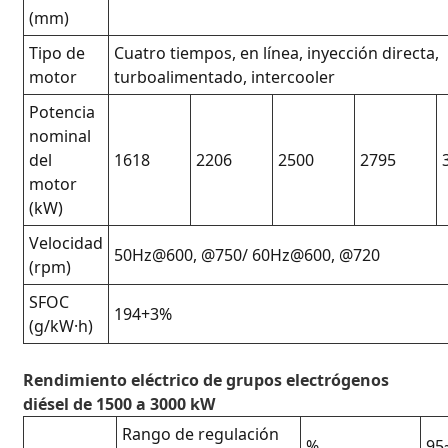
(mm)
Tipo de
Cuatro tiempos, en línea, inyección directa,
motor
turboalimentado, intercooler
Potencia
nominal
del
1618
2206
2500
2795
motor
(kW)
Velocidad
50Hz@600, @750/ 60Hz@600, @720
(rpm)
SFOC
194+3%
(g/kW·h)
Rendimiento eléctrico de grupos electrógenos
diésel de 1500 a 3000 kW
Rango de regulación
%
95