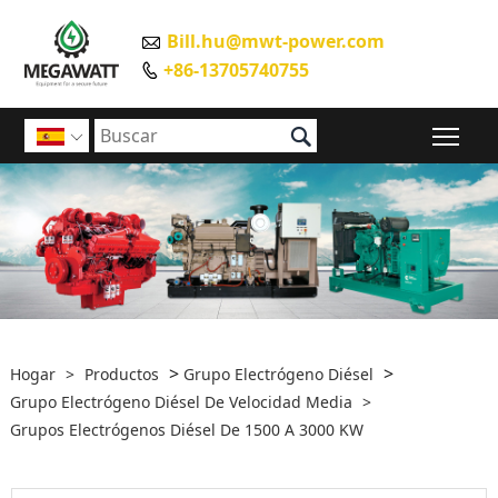
Bill.hu@mwt-power.com

+86-13705740755


Alte

>
>
Hogar
>
Productos
Grupo Electrógeno Diésel
Grupo Electrógeno Diésel De Velocidad Media
>
Grupos Electrógenos Diésel De 1500 A 3000 KW