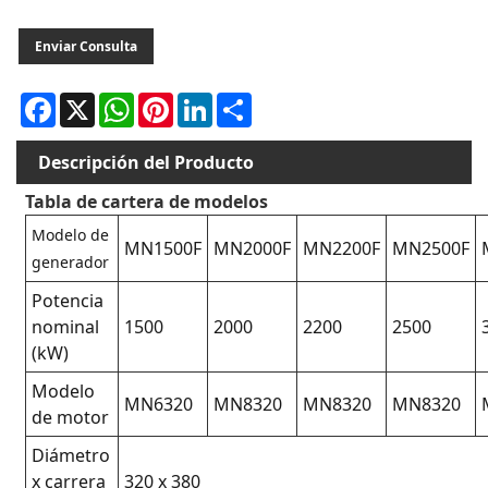
Enviar Consulta
Facebook
X
WhatsApp
Pinterest
LinkedIn
Share
Descripción del Producto
Tabla de cartera de modelos
Modelo de
MN1500F
MN2000F
MN2200F
MN2500F
generador
Potencia
nominal
1500
2000
2200
2500
(kW)
Modelo
MN6320
MN8320
MN8320
MN8320
de motor
Diámetro
x carrera
320 x 380