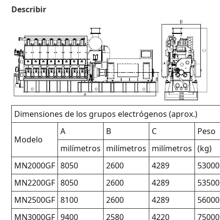
Describir
Dimensiones de los grupos electrógenos (aprox.)
A
B
C
Peso
Modelo
milímetros
milímetros
milímetros
(kg)
MN2000GF
8050
2600
4289
53000
MN2200GF
8050
2600
4289
53500
MN2500GF
8100
2600
4289
56000
MN3000GF
9400
2580
4220
75000