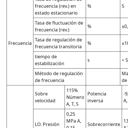
frecuencia (rev.) en
%
5
estado estacionario
Tasa de fluctuación de
%
±0
frecuencia (rev.)
Tasa de regulación de
Frecuencia
%
±1
frecuencia transitoria
tiempo de
s
< 
estabilización
Método de regulación
Ma
de frecuencia
de
115%
Sobre
Potencia
-
Número
velocidad
inversa
A,
A, T, S
0,25
MPa A,
1
LO. Presión
Sobrecorriente
0,15
A,