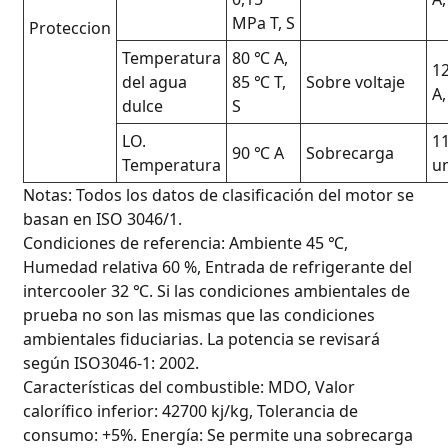
MPa T, S
Proteccion
Temperatura
80 ℃ A,
1
del agua
85 ℃ T,
Sobre voltaje
A,
dulce
S
LO.
1
90 ℃ A
Sobrecarga
Temperatura
u
Notas: Todos los datos de clasificación del motor se
basan en ISO 3046/1.
Condiciones de referencia: Ambiente 45 ℃,
Humedad relativa 60 %, Entrada de refrigerante del
intercooler 32 ℃. Si las condiciones ambientales de
prueba no son las mismas que las condiciones
ambientales fiduciarias. La potencia se revisará
según ISO3046-1: 2002.
Características del combustible: MDO, Valor
calorífico inferior: 42700 kj/kg, Tolerancia de
consumo: +5%. Energía: Se permite una sobrecarga