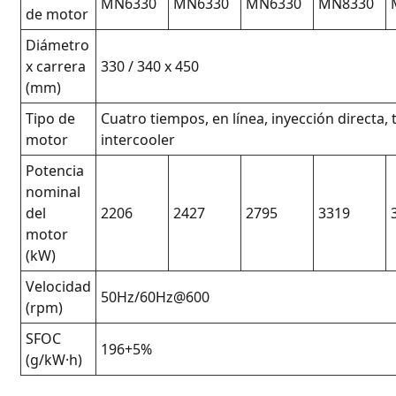
MN6330
MN6330
MN6330
MN8330
de motor
Diámetro
x carrera
330 / 340 x 450
(mm)
Tipo de
Cuatro tiempos, en línea, inyección directa,
motor
intercooler
Potencia
nominal
del
2206
2427
2795
3319
motor
(kW)
Velocidad
50Hz/60Hz@600
(rpm)
SFOC
196+5%
(g/kW·h)