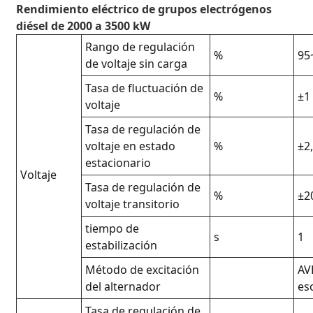
Rendimiento eléctrico de grupos electrógenos
diésel de 2000 a 3500 kW
Rango de regulación
%
95
de voltaje sin carga
Tasa de fluctuación de
%
±1
voltaje
Tasa de regulación de
voltaje en estado
%
±2
estacionario
Voltaje
Tasa de regulación de
%
±2
voltaje transitorio
tiempo de
s
1
estabilización
Método de excitación
AV
del alternador
es
Tasa de regulación de