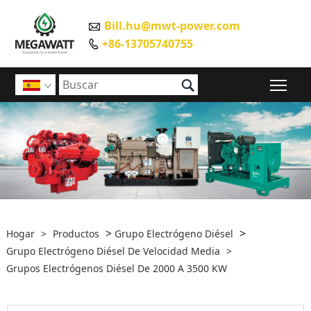
Bill.hu@mwt-power.com

+86-13705740755


Alte

>
>
Hogar
>
Productos
Grupo Electrógeno Diésel
Grupo Electrógeno Diésel De Velocidad Media
>
Grupos Electrógenos Diésel De 2000 A 3500 KW